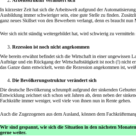
Arbeitsstruktur verändert sich
In kürzester Zeit hat sich die Arbeitswelt aufgrund der Automatisieru
Ausbildung immer schwieriger sein, eine gute Stelle zu finden. Zusätz
ganz neues Skillset von den Bewerbern verlangt, denn es braucht nu
Wer sich nicht ständig weitergebildet hat, wird schwierig zu vermittel
Rezession ist noch nicht angekommen
Wie bereits erwähnt befindet sich die Wirtschaft in einer ungewissen 
Aufträge und ein Rückgang der Wirtschaftstätigkeit ist noch (!) nicht 
das Ganze dann entwickelt, wenn die Rezession angekommen ist, wei
Die Bevölkerungsstruktur verändert sich
Die deutsche Bevölkerung schrumpft aufgrund der sinkenden Geburtenrat
Entwicklung zeichnet sich schon seit Jahren ab, denn neben der sink
Fachkräfte immer weniger, weil viele von ihnen nun in Rente gehen.
Auch die Zugezogenen aus dem Ausland, können dem Fachkräftemangel n
Wir sind gespannt, wie sich die Situation in den nächsten Monate
gerne weiter.