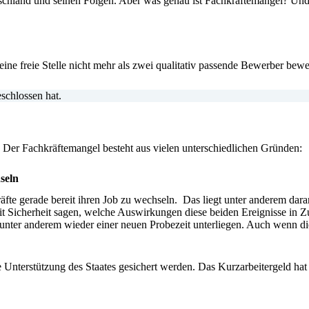
chland und seinen Folgen. Aber was genau ist Fachkräftemangel? Und
ine freie Stelle nicht mehr als zwei qualitativ passende Bewerber be
eschlossen hat.
 Der Fachkräftemangel besteht aus vielen unterschiedlichen Gründen:
hseln
räfte gerade bereit ihren Job zu wechseln. Das liegt unter anderem da
t Sicherheit sagen, welche Auswirkungen diese beiden Ereignisse in Z
unter anderem wieder einer neuen Probezeit unterliegen. Auch wenn die
lle Unterstützung des Staates gesichert werden. Das Kurzarbeitergeld h