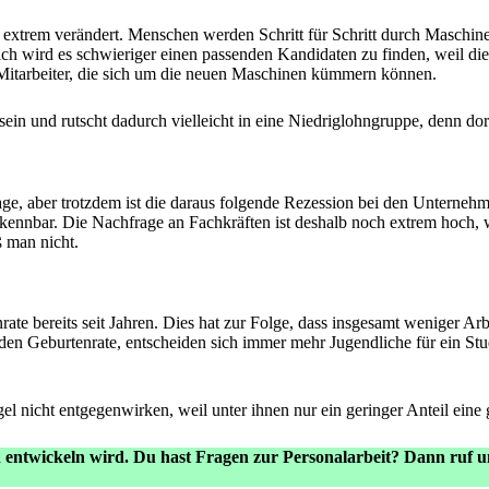
ng extrem verändert. Menschen werden Schritt für Schritt durch Maschin
lich wird es schwieriger einen passenden Kandidaten zu finden, weil d
n Mitarbeiter, die sich um die neuen Maschinen kümmern können.
n sein und rutscht dadurch vielleicht in eine Niedriglohngruppe, denn d
Lage, aber trotzdem ist die daraus folgende Rezession bei den Unterne
erkennbar. Die Nachfrage an Fachkräften ist deshalb noch extrem hoch, 
ß man nicht.
e bereits seit Jahren. Dies hat zur Folge, dass insgesamt weniger Arb
enden Geburtenrate, entscheiden sich immer mehr Jugendliche für ein 
icht entgegenwirken, weil unter ihnen nur ein geringer Anteil eine g
n entwickeln wird. Du hast Fragen zur Personalarbeit? Dann ruf u